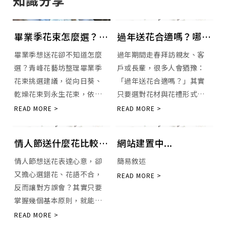
畢業季花束怎麼選？送
過年送花合適嗎？哪些
給同學、老師、學長姐
花禮象徵好運與祝福？
畢業季想送花卻不知道怎麼
過年期間走春拜訪親友、客
的花束推薦
｜台中花店｜沙鹿花店
選？青峰花藝坊整理畢業季
戶或長輩，很多人會猶豫：
花束挑選建議，從向日葵、
「過年送花合適嗎？」其實
乾燥花束到永生花束，依照
只要選對花材與花禮形式，
送禮對象與預算，挑選最適
送花不但不失禮，還能傳達
合的畢業花禮，為重要的畢
滿滿的祝福與好意，是相當
業時刻留下祝福。
受歡迎的新年禮品選擇。
情人節送什麼花比較不
網站建置中...
踩雷？花語你真的選對
情人節想送花表達心意，卻
簡易敘述
了嗎？｜台中花店｜沙
又擔心選錯花、花語不合，
鹿花店
反而讓對方誤會？其實只要
掌握幾個基本原則，就能輕
鬆挑到不踩雷、又能加分的