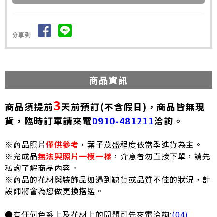
分享到
商品資訊
3
商品須提前
天前預訂(不含假日)，商品皆無現
貨，臨時訂單請來電
0910-481211
洽詢。
※商品照片
僅供參考
，葉子茂盛程度依當季進貨為主。
※完成品
無法與照片一模一樣
，介意者勿直接下單，請先
私詢了解商品內容。
※商品的花材與裝飾品如遇到缺貨或品質不佳的狀況，計
設師將會為您做更換搭選。
●有任何色系上及花材上的問題可先來電洽詢:
(04)