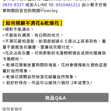
2635-8237
或加入LINE ID:
0910481211
由小幫手在營
業時間回答您的問題
[ 如何照顧不凋花&乾燥花 ]
>絕對不能澆水。
>不要放在潮濕、有日照的地方。
>不凋花最怕溼氣，如濕度超過６５度以上容易染色，盡
量不要擺放在牆邊、窗廉或衣服付近。
>花朵沾染灰塵，可用柔軟的毛筆輕輕揮去或用吹風機弱
冷風輕吹。
> 乾燥花隨著放置時間的增長，花材會慢慢氧化褪色這是
屬於自然現象。
> 乾燥花偶爾自然掉落花瓣屬自然現象。
> 若好好保存，作品可以維持六個月-2年或更久!
商品Q&A
提問者稱呼