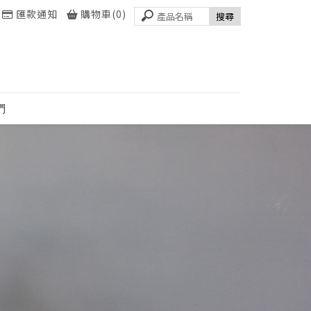
匯款通知
購物車(0)
們
CT