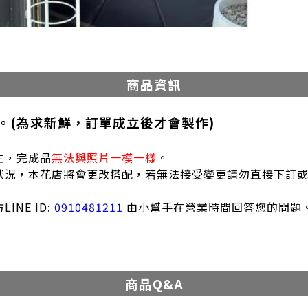
商品資訊
。(為求新鮮，訂單成立後才會製作)
主，完成品
無法與照片一模一樣
。
狀況，本花店將會更改搭配，若無法接受變更請勿直接下訂
INE ID:
0910481211
由小幫手在營業時間回答您的問題
商品Q&A