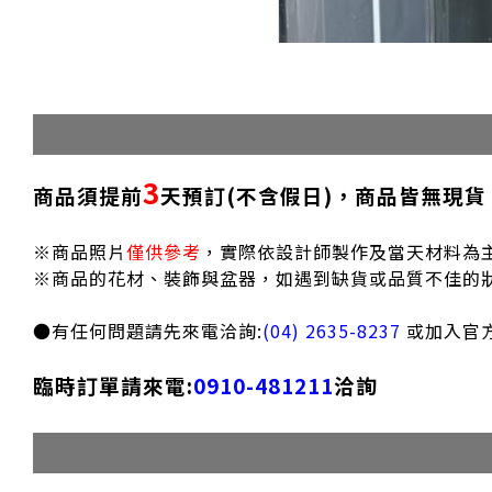
3
商品須提前
天預訂(不含假日)，商品皆無現貨
※商品照片
僅供參考
，實際依設計師製作及當天材料為
※商品的花材、裝飾與盆器，如遇到缺貨或品質不佳的
●有任何問題請先來電洽詢:
(04) 2635-8237
或加入官方L
臨時訂單請來電:
0910-481211
洽詢