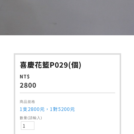
喜慶花籃P029(個)
NT$
2800
商品規格
1支2800元，1對5200元
數量(請輸入)